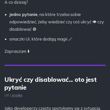
A co dzisiaj?
jedno pytanie
, na które trzeba sobie
odpowiedzieć, żeby wiedzieć czy coś ukryć 👁️ czy
disablować 🚫
smaczki UI, które dodają magii 🪄
Zapraszam ⬇️
Ukryć czy disablować... oto jest
pytanie
UX |
źródło
Jako developerzy często spotykamy się z sytuacją,