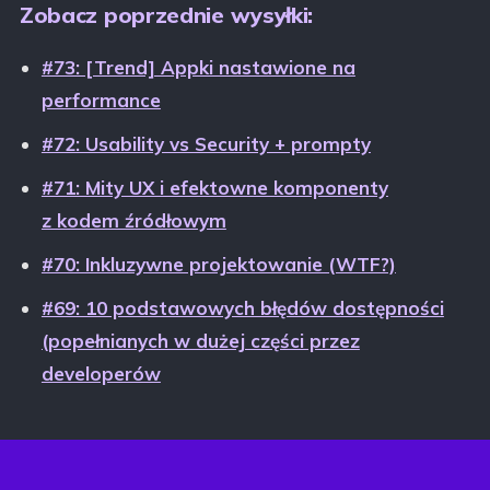
Zobacz poprzednie wysyłki:
#73: [Trend] Appki nastawione na
performance
#72: Usability vs Security + prompty
#71: Mity UX i efektowne komponenty
z kodem źródłowym
#70: Inkluzywne projektowanie (WTF?)
#69: 10 podstawowych błędów dostępności
(popełnianych w dużej części przez
developerów