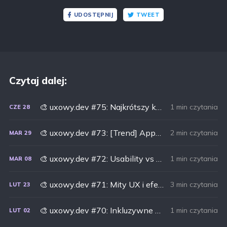
UDOSTĘPNIJ
TWEET
Czytaj dalej:
🎨 uxowy.dev #75: Najkrótszy kurs świata Framera
1 min czytania
CZE
28
🎨 uxowy.dev #73: [Trend] Appki nastawione na performance + dobrego jajka
2 min czytania
MAR
29
🎨 uxowy.dev #72: Usability vs Security + prompty
1 min czytania
MAR
08
🎨 uxowy.dev #71: Mity UX i efektowne komponenty z kodem źródłowym
3 min czytania
LUT
23
🎨 uxowy.dev #70: Inkluzywne projektowanie (WTF?)
1 min czytania
LUT
02